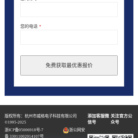
您的电话
*
免费获取最优惠报价
This
field
should
be
left
blank
版权所有：杭州市威格电子科技有限公司
添加客服微
关注官方公
©1995-2025
信号
众号
浙ICP备05006918号-7
浙公网安
备 33011002014107号