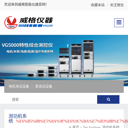
欢迎来到威格智能仪器官网！
收藏本站
关注微信
电机测试设备
泵测试设备
测功机系
统
%E6%B5%8B%E5%8A%9F%E6%9C%BA%E7%B3%BB%E7%B
首页
>
Tag Archives: 测功机系统