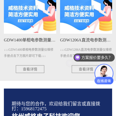
GDW1400单相电参数测量仪维修手册下载
GDW1206A直流电参数测量仪维修手册下载
W1400单相电参数测量仪维修
↓↓↓GDW1206A直流电参数测量仪维修
↓↓↓GDW
方案报价要多久？
下方图片即可下载↓↓↓
手册点击下方图片即可下载↓↓↓
点击下方图片
测试设备怎么收费的？
查看详情
查看详情
期待与您的合作，欢迎给我们留言或直接拨
打：15968172475