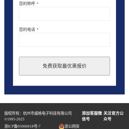
您的称呼
*
您的电话
*
免费获取最优惠报价
This
field
should
be
left
blank
版权所有：杭州市威格电子科技有限公司
添加客服微
关注官方公
©1995-2025
信号
众号
浙ICP备05006918号-7
浙公网安