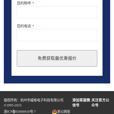
您的称呼
*
您的电话
*
免费获取最优惠报价
This
field
should
be
left
blank
版权所有：杭州市威格电子科技有限公司
添加客服微
关注官方公
©1995-2025
信号
众号
浙ICP备05006918号-7
浙公网安