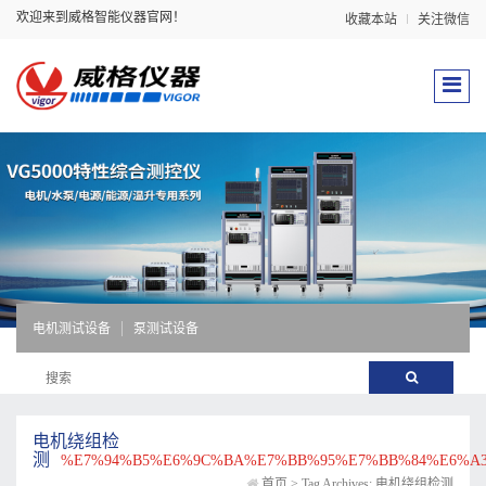
欢迎来到威格智能仪器官网！
收藏本站
关注微信
电机测试设备
泵测试设备
电机绕组检
测
%E7%94%B5%E6%9C%BA%E7%BB%95%E7%BB%84%E6%A3
首页
>
Tag Archives: 电机绕组检测