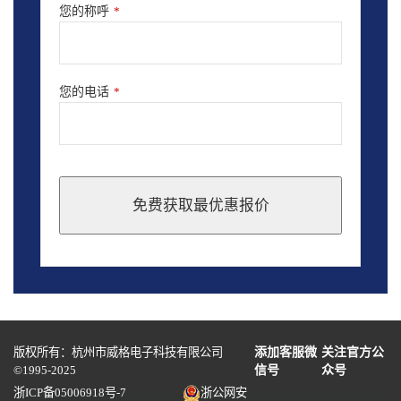
您的称呼
*
您的电话
*
免费获取最优惠报价
This
field
should
be
left
blank
版权所有：杭州市威格电子科技有限公司
添加客服微
关注官方公
©1995-2025
信号
众号
浙ICP备05006918号-7
浙公网安