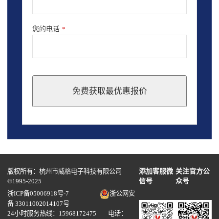
您的电话
*
免费获取最优惠报价
This
field
should
be
left
blank
版权所有：杭州市威格电子科技有限公司
添加客服微
关注官方公
©1995-2025
信号
众号
浙ICP备05006918号-7
浙公网安
备 33011002014107号
24小时服务热线：15968172475 电话：