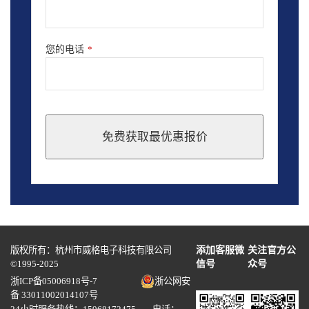
您的电话
*
免费获取最优惠报价
This
field
should
be
left
blank
版权所有：杭州市威格电子科技有限公司
添加客服微
关注官方公
©1995-2025
信号
众号
浙ICP备05006918号-7
浙公网安
备 33011002014107号