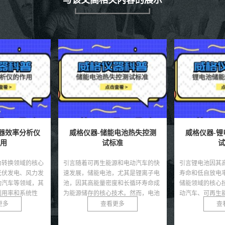
电池热失控测
威格仪器-锂电池储能特性测
威格仪器-
准
试方法
试
源和电动汽车的快
引言锂电池因其高能量密度、长循环
引言随着新能源
，尤其是锂离子电
寿命和低自放电率等优势，成为现代
展，电子水泵在
度和长循环寿命成
储能领域的核心技术，广泛应用于电
池、热管理模块
技术。然而，电池
动汽车、可再生能源储能系统及便携
要的冷却作用。
热...
式电子设备。然而，锂电...
电子水泵具有智能
更多
查看更多
查