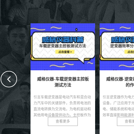
变器主控板
威格仪器-逆变器效率分析仪
威格仪器-储能
法
的作用
试标
动汽车和混合动
引言逆变器作为电力转换领域的核心
引言随着可再生能
，负责将电池的
设备，广泛应用于光伏发电、风力发
速发展，储能电池
，为电机驱动和
电、储能系统和电动汽车等领域，其
池，因其高能量密
力。主控板作为
效率直接影响能源利用率和系统性
为能源储存的核心
...
能。随着可再生能源的快速...
在极端条件下可能发生
多
查看更多
查看