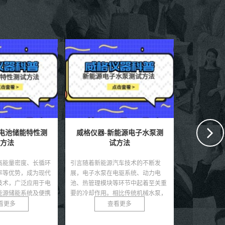
新能源电子水泵测
威格仪器-充电桩极限测试方
威格仪器
方法
法有哪些
汽车技术的不断发
引言随着电动汽车市场的蓬勃发展，
引言关节电机
电驱系统、动力电
充电桩作为新能源汽车生态系统的核
动化设备中的
等环节中起着至关重
心基础设施，其性能和可靠性直接影
输出直接决定
相比传统机械水泵，
响用户体验和电网安全。充电桩需在
载能力和稳定
可控、节能...
极端条件下，如高温、低...
还是医疗康复设
看更多
查看更多