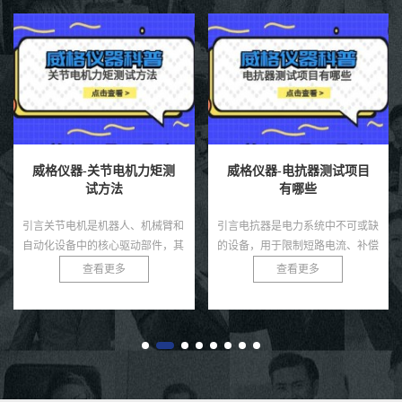
威格仪器-电抗器测试项目
威格仪器-高压单相电抗器
有哪些
测试方法
引言电抗器是电力系统中不可或缺
引言高压单相电抗器广泛应用于输
的设备，用于限制短路电流、补偿
变电系统中，用以限制短路电流、
无功功率和滤除谐波，广泛应用于
滤除谐波、稳定系统电压等。由于
查看更多
查看更多
变电站、输配电网络和工业电力系
其运行环境电压等级较高、电气绝
统。由于电抗器通常运行在高
缘要求严格，因此在投运前必须
压、...
经...