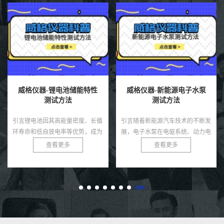
威格仪器-锂电池储能特性
威格仪器-新能源电子水泵
测试方法
测试方法
引言锂电池因其高能量密度、长循
引言随着新能源汽车技术的不断发
环寿命和低自放电率等优势，成为
展，电子水泵在电驱系统、动力电
现代储能领域的核心技术，广泛应
池、热管理模块等环节中起着至关
查看更多
查看更多
用于电动汽车、可再生能源储能系
重要的冷却作用。相比传统机械水
统及便携式电子设备。然而，锂
泵，电子水泵具有智能可控、节
电...
能...