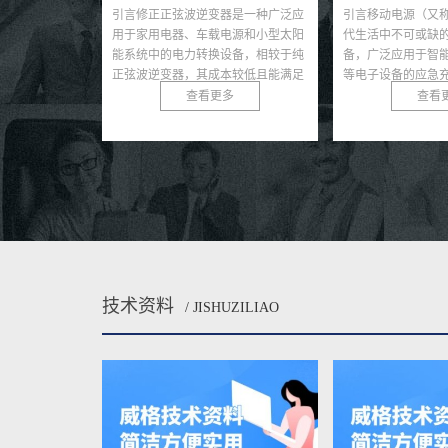
正正弦波逆变器是一种广泛应
引言移动电源（又称充电宝）作为现
引言
用电器、车载电源和小型太阳
代生活中不可或缺的便携式供电设
电源
中的电力转换设备，相较于纯
备，广泛应用于智能手机、平板电脑
院、
逆变器，其成本较低且能满足
等电子设备的应急充电。随着移动电
保在
敏感负载的需求...
源市场的快速发展，其质量...
定的交
查看更多
查看更多
技术资料
/ JISHUZILIAO