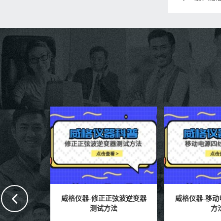
仪器-修正正弦波逆变器
威格仪器-移动电源四线测试
威
测试方法
方法