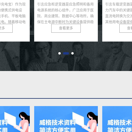
应急柜逆变器是应急照明和备用
引言车载逆变器是电动汽车和混合动
引
系统的核心组件，广泛应用于医
力汽车中的关键部件，负责将电池的
设
商业建筑、数据中心等场所，确
直流电转换为交流电，为电机驱动和
电
主电源中断时为关键设备提供稳
其他用电设备提供动力。主控板作为
效
流电。其性能直接...
逆变器的核心，集成了控...
能
查看更多
查看更多