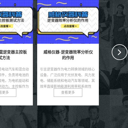
车载逆变器主控板
威格仪器-逆变器效率分析仪
威格仪器
试方法
的作用
是电动汽车和混合动
引言逆变器作为电力转换领域的核心
引言随着可再
部件，负责将电池的
设备，广泛应用于光伏发电、风力发
速发展，储能
流电，为电机驱动和
电、储能系统和电动汽车等领域，其
池，因其高能
供动力。主控板作为
效率直接影响能源利用率和系统性
为能源储存的
了控...
能。随着可再生能源的快速...
在极端条件下可
看更多
查看更多