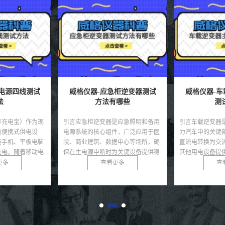
电源四线测试
威格仪器-应急柜逆变器测试
威格仪器-
法
方法有哪些
测
称充电宝）作为现
引言应急柜逆变器是应急照明和备用
引言车载逆变器
的便携式供电设
电源系统的核心组件，广泛应用于医
力汽车中的关键
能手机、平板电脑
院、商业建筑、数据中心等场所，确
直流电转换为交
充电。随着移动电
保在主电源中断时为关键设备提供稳
其他用电设备提
质量...
定的交流电。其性能直接...
逆变器的核心，集成
更多
查看更多
查