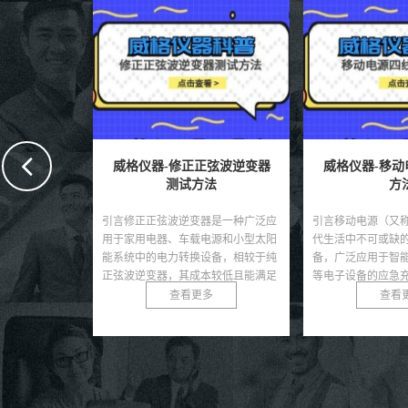
机极速测试
威格仪器-修正正弦波逆变器
威格仪器-移动
些
测试方法
方
动自行车、电动
引言修正正弦波逆变器是一种广泛应
引言移动电源（又
动力部件，因其
用于家用电器、车载电源和小型太阳
代生活中不可或缺
化的重心分布而
能系统中的电力转换设备，相较于纯
备，广泛应用于智
应用场景中，如
正弦波逆变器，其成本较低且能满足
等电子设备的应急
...
大部分非敏感负载的需求...
源市场的快速发展，其
多
查看更多
查看