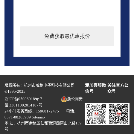
免费获取最优惠报价
This
field
should
be
left
blank
版权所有：杭州市威格电子科技有限公司
添加客服微
关注官方公
©1995-2025
信号
众号
浙ICP备05006918号-7
浙公网安
备 33011002014107号
24小时服务热线：15968172475 电话：
0571-88265909
Sitemap
地 址：杭州市余杭区仁和街道西南山北路159
号