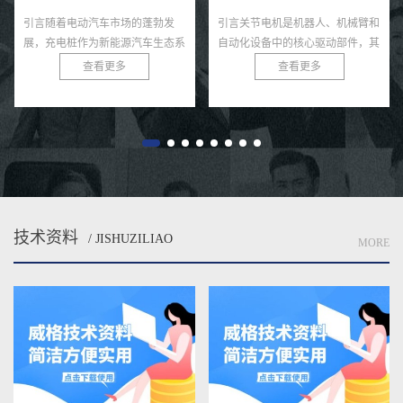
引言随着电动汽车市场的蓬勃发
引言关节电机是机器人、机械臂和
展，充电桩作为新能源汽车生态系
自动化设备中的核心驱动部件，其
统的核心基础设施，其性能和可靠
力矩输出直接决定了系统的运动精
查看更多
查看更多
性直接影响用户体验和电网安全。
度、负载能力和稳定性。无论是工
充电桩需在极端条件下，如高温、
业机器人还是医疗康复设备，关
低...
节...
技术资料
/ JISHUZILIAO
MORE