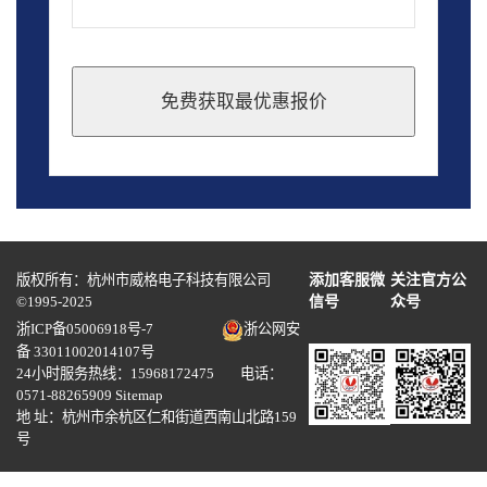
免费获取最优惠报价
This
field
should
be
left
blank
版权所有：杭州市威格电子科技有限公司
添加客服微
关注官方公
©1995-2025
信号
众号
浙ICP备05006918号-7
浙公网安
备 33011002014107号
24小时服务热线：15968172475 电话：
0571-88265909
Sitemap
地 址：杭州市余杭区仁和街道西南山北路159
号