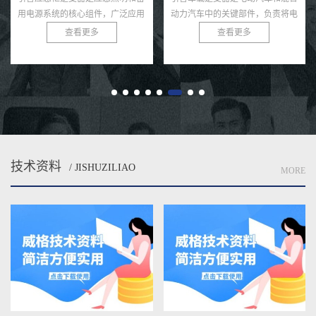
用电源系统的核心组件，广泛应用
动力汽车中的关键部件，负责将电
于医院、商业建筑、数据中心等场
池的直流电转换为交流电，为电机
查看更多
查看更多
所，确保在主电源中断时为关键设
驱动和其他用电设备提供动力。主
备提供稳定的交流电。其性能直
控板作为逆变器的核心，集成了
接...
控...
技术资料
/ JISHUZILIAO
MORE