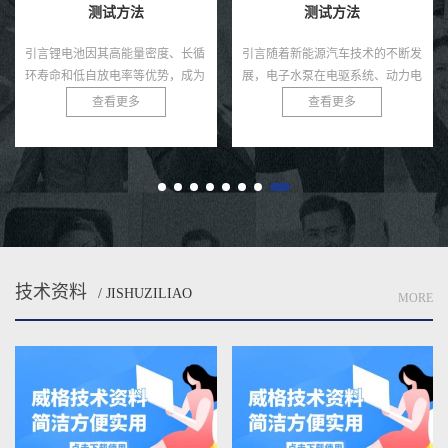
测试方法
方法有哪些
引言随着新能源汽车技术的不断发
引言随着电动汽车市场的蓬勃发
展，电子水泵在电驱系统、动力电
展，充电桩作为新能源汽车生态系
池、热管理模块等环节中起着至关
统的核心基础设施，其性能和可靠
查看更多
查看更多
重要的冷却作用。相比传统机械水
性直接影响用户体验和电网安全。
泵，电子水泵具有智能可控、节
充电桩需在极端条件下，如高温、
能...
低...
技术资料
/ JISHUZILIAO
MORE