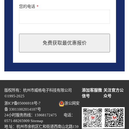
您的电话
*
免费获取最优惠报价
This
field
should
be
left
blank
版权所有：杭州市威格电子科技有限公司
添加客服微
关注官方公
©1995-2025
信号
众号
浙ICP备05006918号-7
浙公网安
备 33011002014107号
24小时服务热线：15968172475 电话：
0571-88265909
Sitemap
地 址：杭州市余杭区仁和街道西南山北路159