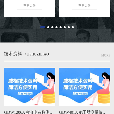
统的核心基础设施，其性能和可靠
力矩输出直接决定了系统的运动精
查看更多
查看更多
性直接影响用户体验和电网安全。
度、负载能力和稳定性。无论是工
充电桩需在极端条件下，如高温、
业机器人还是医疗康复设备，关
低...
节...
技术资料
/ JISHUZILIAO
MORE
GDW401A变压器测量仪维修手册下载
GDW401变压器测量仪维修手册下载