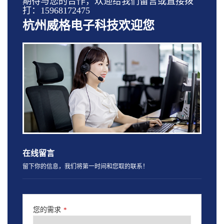
期待与您的合作，欢迎给我们留言或直接拨
打：15968172475
杭州威格电子科技欢迎您
在线留言
留下你的信息，我们将第一时间和您取的联系！
您的需求
*