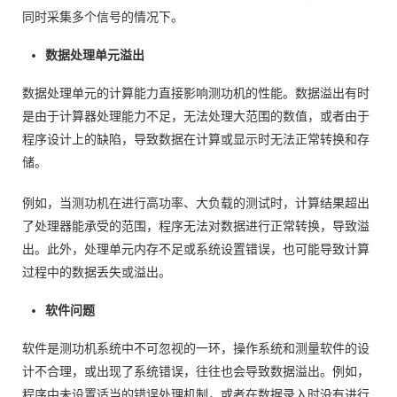
同时采集多个信号的情况下。
数据处理单元溢出
数据处理单元的计算能力直接影响测功机的性能。数据溢出有时
是由于计算器处理能力不足，无法处理大范围的数值，或者由于
程序设计上的缺陷，导致数据在计算或显示时无法正常转换和存
储。
例如，当测功机在进行高功率、大负载的测试时，计算结果超出
了处理器能承受的范围，程序无法对数据进行正常转换，导致溢
出。此外，处理单元内存不足或系统设置错误，也可能导致计算
过程中的数据丢失或溢出。
软件问题
软件是测功机系统中不可忽视的一环，操作系统和测量软件的设
计不合理，或出现了系统错误，往往也会导致数据溢出。例如，
程序中未设置适当的错误处理机制，或者在数据录入时没有进行