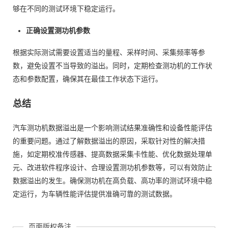
够在不同的测试环境下稳定运行。
正确设置测功机参数
根据实际测试需要设置适当的量程、采样时间、采集频率等参
数，避免设置不当导致的溢出。同时，定期检查测功机的工作状
态和参数配置，确保其在最佳工作状态下运行。
总结
汽车测功机数据溢出是一个影响测试结果准确性和设备性能评估
的重要问题。通过了解数据溢出的原因，采取针对性的解决措
施，如定期校准传感器、提高数据采集卡性能、优化数据处理单
元、改进软件程序设计、合理设置测功机参数等，可以有效防止
数据溢出的发生。确保测功机在高负载、高功率的测试环境中稳
定运行，为车辆性能评估提供准确可靠的测试数据。
页面版权备注