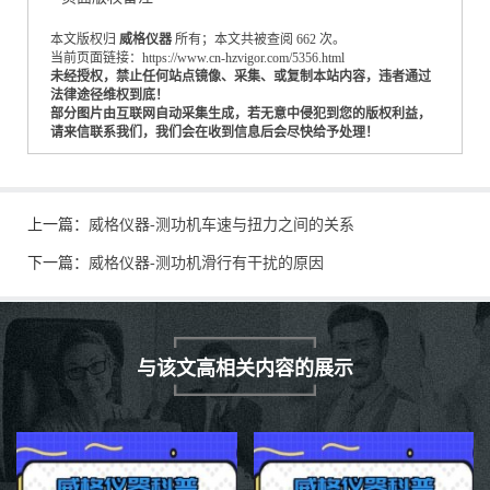
本文版权归
威格仪器
所有；本文共被查阅 662 次。
当前页面链接：https://www.cn-hzvigor.com/5356.html
未经授权，禁止任何站点镜像、采集、或复制本站内容，违者通过
法律途径维权到底！
部分图片由互联网自动采集生成，若无意中侵犯到您的版权利益，
请来信联系我们，我们会在收到信息后会尽快给予处理！
上一篇：
威格仪器-测功机车速与扭力之间的关系
下一篇：
威格仪器-测功机滑行有干扰的原因
与该文高相关内容的展示