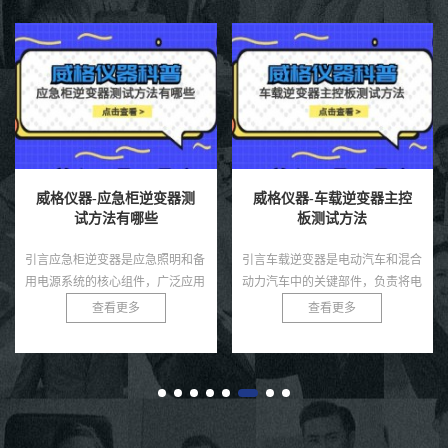
威格仪器-车载逆变器主控
威格仪器-逆变器效率分析
板测试方法
仪的作用
引言车载逆变器是电动汽车和混合
引言逆变器作为电力转换领域的核
动力汽车中的关键部件，负责将电
心设备，广泛应用于光伏发电、风
池的直流电转换为交流电，为电机
力发电、储能系统和电动汽车等领
查看更多
查看更多
驱动和其他用电设备提供动力。主
域，其效率直接影响能源利用率和
控板作为逆变器的核心，集成了
系统性能。随着可再生能源的快
控...
速...