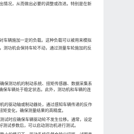
出情况，从而做出必要的调整或改进。特别是在新
对车辆施加一定的负载。这种负载可以被用来模拟
，测功机会保持车轮不动，通过测量车轮施加的反
确保测功机的制动系统、扭矩传感器、数据采集系
确保车辆处于稳定状态。此外，测功机和车辆的连
机的驱动轴或制动器处，通过感知车辆传递的反作
扭矩变化，确保测量结果的高精度。
测试时应确保车辆驱动轮不发生位移。通常，设定
好测试参数后，可以启动测功机进行测试。