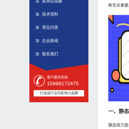
泵测试设备
断至关重要
技术资料
常见问答
企业新闻
联系我们
客户服务热线
15968172475
打造成行业内影响力品牌
一、静
静态扭力是