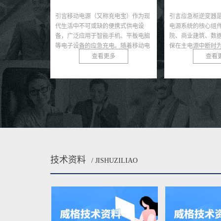
器是一种广泛应
引言移动电源（又称充电宝）作为现
引言应急柜逆变器
电源和小型太阳
代生活中不可或缺的便携式供电设
电源系统的核心组
设备，相较于纯
备，广泛应用于智能手机、平板电脑
院、商业建筑、数
本较低且能满足
等电子设备的应急充电。随着移动电
保在主电源中断时
...
源市场的快速发展，其质量...
定的交流电。其性能直
多
查看更多
查看
技术资料
/ JISHUZILIAO