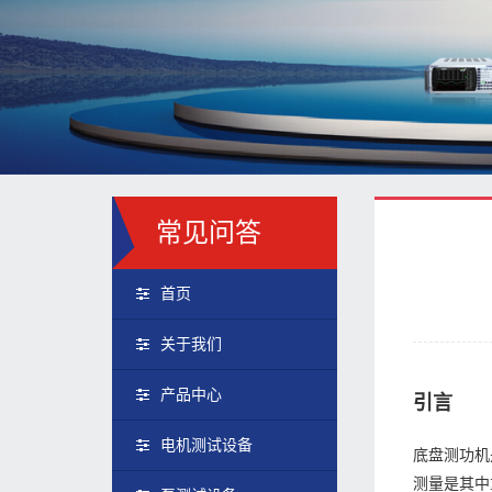
常见问答
首页
关于我们
产品中心
引言
电机测试设备
底盘测功机
测量是其中