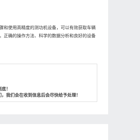
骤和使用高精度的测功机设备，可以有效获取车辆
。正确的操作方法、科学的数据分析和良好的设备
到底！
们，我们会在收到信息后会尽快给予处理！