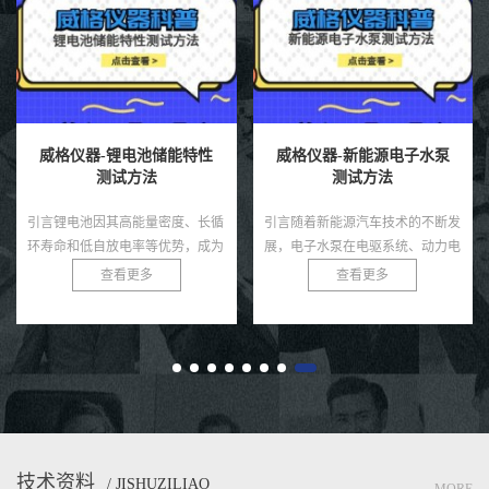
威格仪器-锂电池储能特性
威格仪器-新能源电子水泵
测试方法
测试方法
引言锂电池因其高能量密度、长循
引言随着新能源汽车技术的不断发
环寿命和低自放电率等优势，成为
展，电子水泵在电驱系统、动力电
现代储能领域的核心技术，广泛应
池、热管理模块等环节中起着至关
查看更多
查看更多
用于电动汽车、可再生能源储能系
重要的冷却作用。相比传统机械水
统及便携式电子设备。然而，锂
泵，电子水泵具有智能可控、节
电...
能...
技术资料
/ JISHUZILIAO