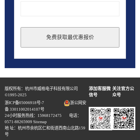
免费获取最优惠报价
This
field
should
be
left
blank
版权所有：杭州市威格电子科技有限公司
添加客服微
关注官方公
©1995-2025
信号
众号
浙ICP备05006918号-7
浙公网安
备 33011002014107号
24小时服务热线：15968172475 电话：
0571-88265909
Sitemap
地 址：杭州市余杭区仁和街道西南山北路159
号