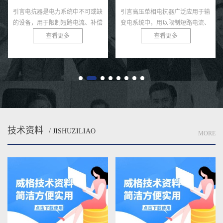
引言电抗器是电力系统中不可或缺
引言高压单相电抗器广泛应用于输
的设备，用于限制短路电流、补偿
变电系统中，用以限制短路电流、
无功功率和滤除谐波，广泛应用于
滤除谐波、稳定系统电压等。由于
查看更多
查看更多
变电站、输配电网络和工业电力系
其运行环境电压等级较高、电气绝
统。由于电抗器通常运行在高
缘要求严格，因此在投运前必须
压、...
经...
技术资料
/ JISHUZILIAO
MORE