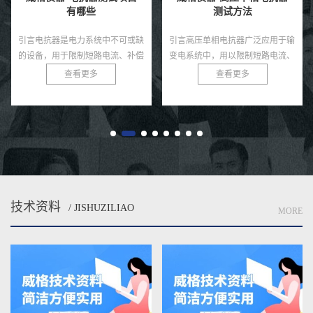
有哪些
测试方法
引言电抗器是电力系统中不可或缺
引言高压单相电抗器广泛应用于输
的设备，用于限制短路电流、补偿
变电系统中，用以限制短路电流、
无功功率和滤除谐波，广泛应用于
滤除谐波、稳定系统电压等。由于
查看更多
查看更多
变电站、输配电网络和工业电力系
其运行环境电压等级较高、电气绝
统。由于电抗器通常运行在高
缘要求严格，因此在投运前必须
压、...
经...
技术资料
/ JISHUZILIAO
MORE