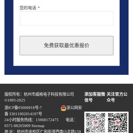
您的电话
*
免费获取最优惠报价
This
field
should
be
left
blank
版权所有：杭州市威格电子科技有限公司
添加客服微
关注官方公
©1995-2025
信号
众号
浙ICP备05006918号-7
浙公网安
备 33011002014107号
24小时服务热线：15968172475 电话：
0571-88265909
Sitemap
地 址：杭州市余杭区仁和街道西南山北路159