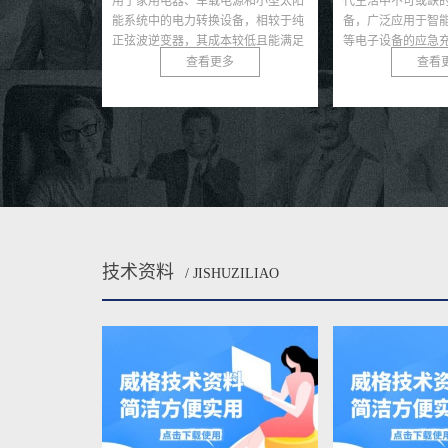
电源和小型太阳
代生活中不可或缺的便携式供电设
电源系统的核心组
设备，相较于纯
备，广泛应用于智能手机、平板电脑
院、商业建筑、数
本较低且能满足
等电子设备的应急充电。随着移动电
保在主电源中断时
...
源市场的快速发展，其质量...
定的交流电。其性能直
多
查看更多
查看
技术资料
/ JISHUZILIAO