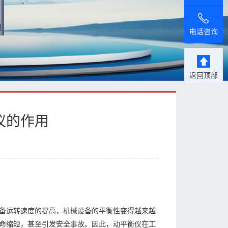
电话咨询
返回顶部
仪的作用
备运转速度的提高，机械设备的平衡性变得越来越
命缩短，甚至引发安全事故。因此，动平衡仪在工