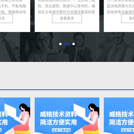
件，广泛应用于医
力汽车中的关键部件，负责将电池的
设备，广泛应用
据中心等场所，确
直流电转换为交流电，为电机驱动和
电、储能系统和
为关键设备提供稳
其他用电设备提供动力。主控板作为
效率直接影响能
接...
逆变器的核心，集成了控...
能。随着可再生能
更多
查看更多
查