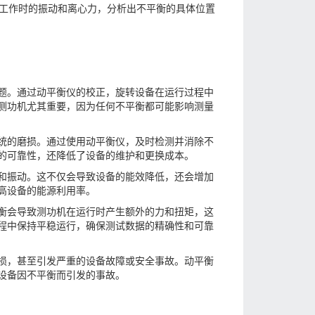
工作时的振动和离心力，分析出不平衡的具体位置
题。通过动平衡仪的校正，旋转设备在运行过程中
测功机尤其重要，因为任何不平衡都可能影响测量
统的磨损。通过使用动平衡仪，及时检测并消除不
的可靠性，还降低了设备的维护和更换成本。
和振动。这不仅会导致设备的能效降低，还会增加
高设备的能源利用率。
衡会导致测功机在运行时产生额外的力和扭矩，这
程中保持平稳运行，确保测试数据的精确性和可靠
损，甚至引发严重的设备故障或安全事故。动平衡
设备因不平衡而引发的事故。