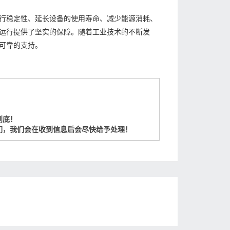
行稳定性、延长设备的使用寿命、减少能源消耗、
运行提供了坚实的保障。随着工业技术的不断发
可靠的支持。
到底！
们，我们会在收到信息后会尽快给予处理！