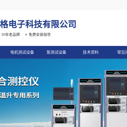
格电子科技有限公司
30年老品牌
免费安装指导
电机测试设备
泵测试设备
技术资料
常见