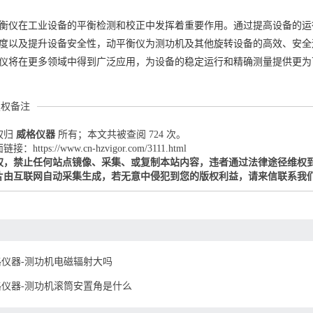
衡仪在工业设备的平衡检测和校正中发挥着重要作用。通过提高设备的运
度以及提升设备安全性，动平衡仪为测功机及其他旋转设备的高效、安全
仪将在更多领域中得到广泛应用，为设备的稳定运行和精确测量提供更为
版权备注
权归
威格仪器
所有；本文共被查阅 724 次。
：https://www.cn-hzvigor.com/3111.html
权，禁止任何站点镜像、采集、或复制本站内容，违者通过法律途径维权
片由互联网自动采集生成，若无意中侵犯到您的版权利益，请来信联系我
格仪器-测功机电磁辐射大吗
格仪器-测功机滚筒安置角是什么