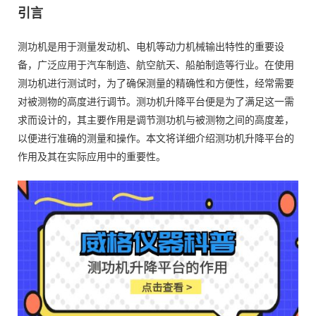
引言
测功机是用于测量发动机、电机等动力机械输出特性的重要设
备，广泛应用于汽车制造、航空航天、船舶制造等行业。在使用
测功机进行测试时，为了确保测量的精确性和方便性，经常需要
对被测物的高度进行调节。测功机升降平台便是为了满足这一需
求而设计的，其主要作用是调节测功机与被测物之间的高度差，
以便进行准确的测量和操作。本文将详细介绍测功机升降平台的
作用及其在实际应用中的重要性。