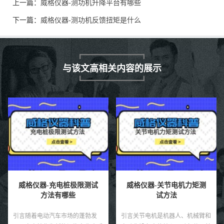
上一篇：
威格仪器-测功机升降平台有哪些
下一篇：
威格仪器-测功机反馈扭矩是什么
与该文高相关内容的展示
威格仪器-关节电机力矩测
威格仪器-电抗器测试项目
试方法
有哪些
引言关节电机是机器人、机械臂和
引言电抗器是电力系统中不可或缺