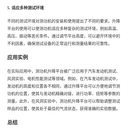
5. 适应多种测试环境
不同的测试环境对测功机的安装和使用提出了不同的要求。升降
平台的使用可以使测功机适应多种复杂的测试环境，例如高温、
高压、振动等恶劣条件。通过调节平台高度，可以避开环境中的
不利因素，确保测试设备的正常运行和测量结果的可靠性。
应用实例
在实际应用中，测功机升降平台被广泛应用于汽车发动机测试、
风洞实验、电机性能测试等领域。例如，在汽车发动机测试中，
发动机的高度和位置各不相同，通过升降平台可以方便地调节测
功机的位置，使其与发动机精确对接，进行功率、扭矩等参数的
测量。此外，在风洞实验中，测功机升降平台可以帮助调整测试
样品的位置，使其处于最佳的气流状态，获得准确的实验数据。
总结