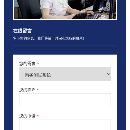
在线留言
留下你的信息，我们将第一时间和您取的联系！
您的需求
*
您的称呼
*
您的电话
*