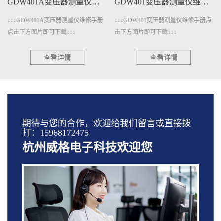
GDW401变压器测量仪维修手册下载
GDW4011变压器测量仪维修手册下载
↓↓↓GDW401变压器测量仪维修手册点
↓↓↓GDW4011变压器测量仪维修手册
击下方图片即可下载↓↓↓
点击下方图片即可下载↓↓↓
查看详情
查看详情
期待与您的合作，欢迎给我们留言或直接拨
打：15968172475
杭州威格电子科技欢迎您