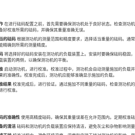
骤
作
在进行砝码配置之前，首先需要确保测功机处于良好状态。检查测功机
备好校准所需的砝码，并确保其重量准确无误。
当的砝码
根据测功机的测量范围和精度要求，选择适当重量的砝码。通常
能精确到所需的测量精度。
码
将选择好的砝码安装在测功机的负载装置上。安装时要确保砝码稳固，
载装置的两侧，以确保测功机的平衡。
准
启动测功机，进行校准。校准过程中，测功机会自动测量施加的负载并
果的准确性。校准完成后，测功机应能够准确显示施加的负载。
准结果
校准完成后，进行验证。通过施加不同重量的砝码，检查测功机的
进行校准。
项
码的准确性
使用高精度砝码，确保其重量误差在允许范围内。定期校准砝
备的清洁
砝码和测功机的负载装置应保持清洁，避免灰尘和杂物影响测量