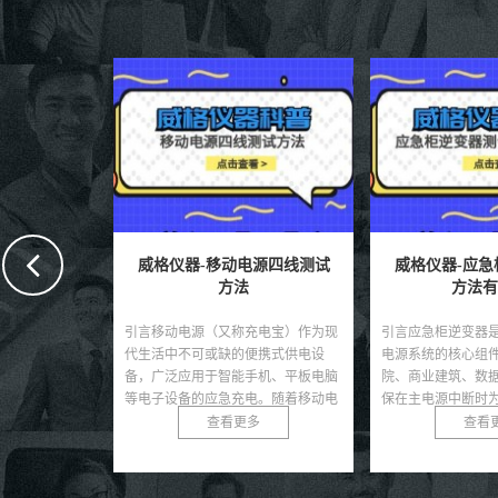
弦波逆变器
威格仪器-移动电源四线测试
威格仪器-应急
法
方法
方法有
器是一种广泛应
引言移动电源（又称充电宝）作为现
引言应急柜逆变器
电源和小型太阳
代生活中不可或缺的便携式供电设
电源系统的核心组
设备，相较于纯
备，广泛应用于智能手机、平板电脑
院、商业建筑、数
本较低且能满足
等电子设备的应急充电。随着移动电
保在主电源中断时
...
源市场的快速发展，其质量...
定的交流电。其性能直
多
查看更多
查看