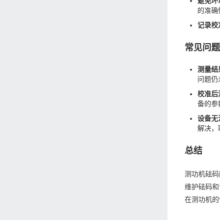
避免环
的准确
记录校
常见问
测量结
问题仍
校准后
备的参
设备无
解决，
总结
测功机砝码
维护砝码和
在测功机的