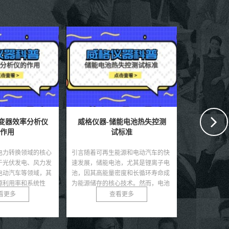
逆变器效率分析仪
威格仪器-储能电池热失控测
威格仪器
作用
试标准
电力转换领域的核心
引言随着可再生能源和电动汽车的快
引言锂电池因
于光伏发电、风力发
速发展，储能电池，尤其是锂离子电
寿命和低自放
电动汽车等领域，其
池，因其高能量密度和长循环寿命成
储能领域的核
源利用率和系统性
为能源储存的核心技术。然而，电池
动汽车、可再
源的快速...
在极端条件下可能发生热...
式电子设备。然
看更多
查看更多