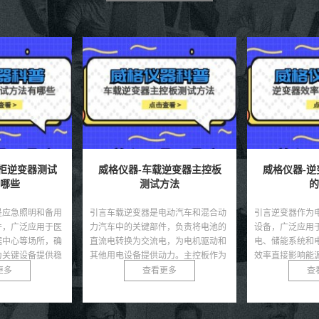
柜逆变器测试
威格仪器-车载逆变器主控板
威格仪器-
哪些
测试方法
的
是应急照明和备用
引言车载逆变器是电动汽车和混合动
引言逆变器作为
件，广泛应用于医
力汽车中的关键部件，负责将电池的
设备，广泛应用
据中心等场所，确
直流电转换为交流电，为电机驱动和
电、储能系统和
为关键设备提供稳
其他用电设备提供动力。主控板作为
效率直接影响能
接...
逆变器的核心，集成了控...
能。随着可再生能
更多
查看更多
查