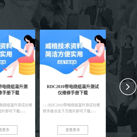
0带电绕组温升测试
DWC-2515多路温度测试仪
GDW40
手册下载
维修手册下载
修
0带电绕组温升测试仪维
↓↓↓DWC-2515多路温度测试仪维修手
↓↓↓GDW4
片即可下载↓↓↓
册点击下方图片即可下载↓↓↓
点击下方图片即
看更多
查看更多