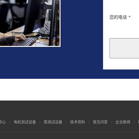
您的电话
*
This
field
should
be
left
blank
中心
电机测试设备
泵测试设备
技术资料
常见问答
企业新闻