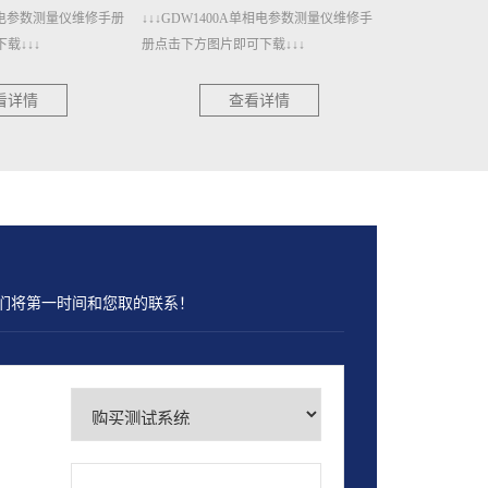
A单相电参数测量仪维修手
↓↓↓GDW1400单相电参数测量仪维修手册
↓↓↓GDW120
下载↓↓↓
点击下方图片即可下载↓↓↓
册点击下方图片即
看详情
查看详情
们将第一时间和您取的联系！