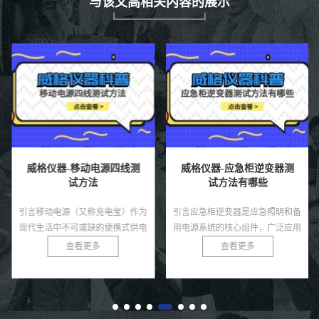
与该文高相关内容的展示
威格仪器-移动电源四线测
威格仪器-应急柜逆变器测
试方法
试方法有哪些
引言移动电源（又称充电宝）作为
引言应急柜逆变器是应急照明和备
现代生活中不可或缺的便携式供电
用电源系统的核心组件，广泛应用
设备，广泛应用于智能手机、平板
于医院、商业建筑、数据中心等场
查看更多
查看更多
电脑等电子设备的应急充电。随着
所，确保在主电源中断时为关键设
移动电源市场的快速发展，其质
备提供稳定的交流电。其性能直
量...
接...