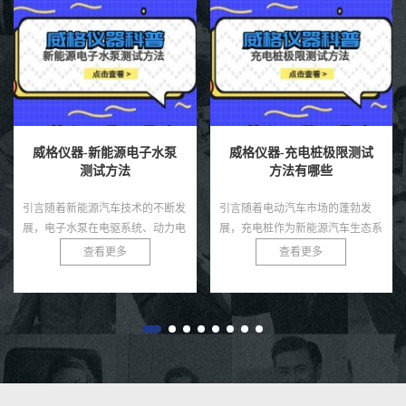
威格仪器-新能源电子水泵
威格仪器-充电桩极限测试
测试方法
方法有哪些
引言随着新能源汽车技术的不断发
引言随着电动汽车市场的蓬勃发
展，电子水泵在电驱系统、动力电
展，充电桩作为新能源汽车生态系
池、热管理模块等环节中起着至关
统的核心基础设施，其性能和可靠
查看更多
查看更多
重要的冷却作用。相比传统机械水
性直接影响用户体验和电网安全。
泵，电子水泵具有智能可控、节
充电桩需在极端条件下，如高温、
能...
低...