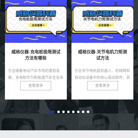
威格仪器-充电桩极限测试
威格仪器-关节电机力矩测
方法有哪些
试方法
引言随着电动汽车市场的蓬勃发
引言关节电机是机器人、机械臂和
展，充电桩作为新能源汽车生态系
自动化设备中的核心驱动部件，其
统的核心基础设施，其性能和可靠
力矩输出直接决定了系统的运动精
查看更多
查看更多
性直接影响用户体验和电网安全。
度、负载能力和稳定性。无论是工
充电桩需在极端条件下，如高温、
业机器人还是医疗康复设备，关
低...
节...