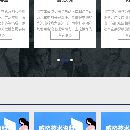
方法
的作用
试
电动汽车和混合动
引言逆变器作为电力转换领域的核心
引言随着可再生
件，负责将电池的
设备，广泛应用于光伏发电、风力发
速发展，储能电
电，为电机驱动和
电、储能系统和电动汽车等领域，其
池，因其高能量
动力。主控板作为
效率直接影响能源利用率和系统性
为能源储存的核
控...
能。随着可再生能源的快速...
在极端条件下可能发
更多
查看更多
查