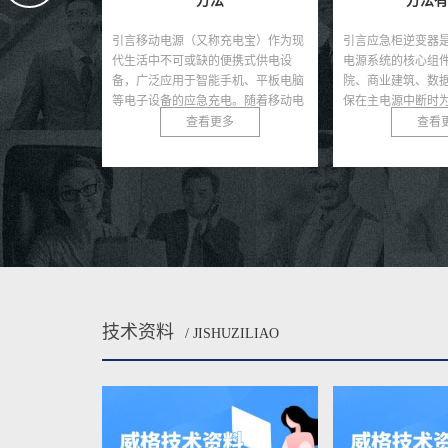
方法有哪些
测试
充电宝）作为现
引言应急柜逆变器是应急照明和备用
引言车载逆变器是
便携式供电设
电源系统的核心组件，广泛应用于医
力汽车中的关键部
手机、平板电脑
院、商业建筑、数据中心等场所，确
直流电转换为交流
电。随着移动电
保在主电源中断时为关键设备提供稳
其他用电设备提供
量...
定的交流电。其性能直接...
逆变器的核心，集成了
多
查看更多
查看
技术资料
/ JISHUZILIAO