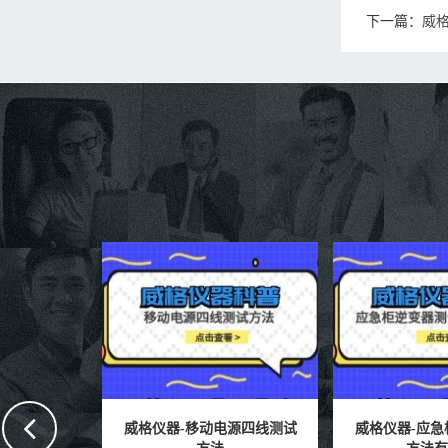
下一篇：
威
源四线测试
威格仪器-应急柜逆变器测试
威格仪器-车载