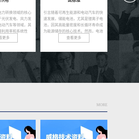
标准
试方法
能源和电动汽车的快
引言锂电池因其高能量密度、长循环
引言随着新能
池，尤其是锂离子电
寿命和低自放电率等优势，成为现代
展，电子水泵
密度和长循环寿命成
储能领域的核心技术，广泛应用于电
池、热管理模
心技术。然而，电池
动汽车、可再生能源储能系统及便携
要的冷却作用
生热...
式电子设备。然而，锂电...
电子水泵具有智
看更多
查看更多
MORE