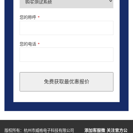
您的称呼
*
您的电话
*
免费获取最优惠报价
This
field
should
be
left
blank
版权所有：杭州市威格电子科技有限公司
添加客服微
关注官方公