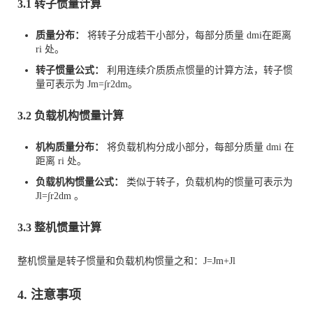
3.1 转子惯量计算
质量分布：
将转子分成若干小部分，每部分质量
d
m
i
在距离
r
i
处。
转子惯量公式：
利用连续介质质点惯量的计算方法，转子惯
量可表示为
J
m
=
∫
r
2
d
m
。
3.2 负载机构惯量计算
机构质量分布：
将负载机构分成小部分，每部分质量
d
m
i
在
距离
r
i
处。
负载机构惯量公式：
类似于转子，负载机构的惯量可表示为
J
l
=
∫
r
2
d
m
。
3.3 整机惯量计算
整机惯量是转子惯量和负载机构惯量之和
：
J
=
J
m
+
J
l
4. 注意事项