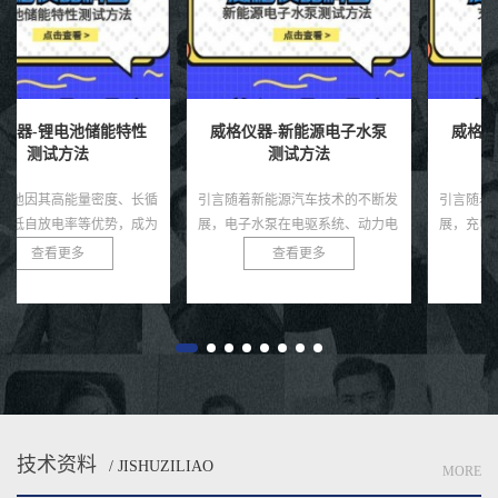
威格仪器-新能源电子水泵
威格仪器-充电桩极限测试
测试方法
方法有哪些
引言随着新能源汽车技术的不断发
引言随着电动汽车市场的蓬勃发
展，电子水泵在电驱系统、动力电
展，充电桩作为新能源汽车生态系
池、热管理模块等环节中起着至关
统的核心基础设施，其性能和可靠
查看更多
查看更多
重要的冷却作用。相比传统机械水
性直接影响用户体验和电网安全。
泵，电子水泵具有智能可控、节
充电桩需在极端条件下，如高温、
能...
低...
技术资料
/ JISHUZILIAO
MORE