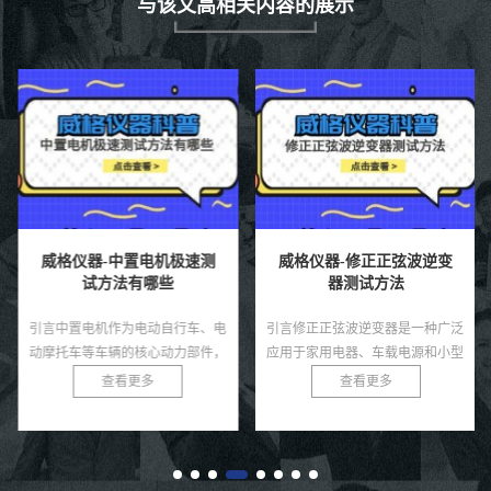
与该文高相关内容的展示
威格仪器-中置电机极速测
威格仪器-修正正弦波逆变
试方法有哪些
器测试方法
引言中置电机作为电动自行车、电
引言修正正弦波逆变器是一种广泛
动摩托车等车辆的核心动力部件，
应用于家用电器、车载电源和小型
因其高效的动力传输和优化的重心
太阳能系统中的电力转换设备，相
查看更多
查看更多
分布而备受青睐。在高性能应用场
较于纯正弦波逆变器，其成本较低
景中，如竞技电动车或高端电动
且能满足大部分非敏感负载的需
自...
求...