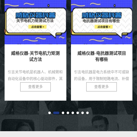
仪器-关节电机力矩测
威格仪器-电抗器测试项目
威格仪
试方法
有哪些
节电机是机器人、机械臂和
引言电抗器是电力系统中不可或缺
引言高压
设备中的核心驱动部件，其
的设备，用于限制短路电流、补偿
变电系统
出直接决定了系统的运动精
无功功率和滤除谐波，广泛应用于
滤除谐波
查看更多
查看更多
载能力和稳定性。无论是工
变电站、输配电网络和工业电力系
其运行环
人还是医疗康复设备，关
统。由于电抗器通常运行在高
缘要求严
压、...
经...