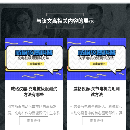
与该文高相关内容的展示
威格仪器-充电桩极限测试
威格仪器-关节电机力矩测
方法有哪些
试方法
引言随着电动汽车市场的蓬勃发
引言关节电机是机器人、机械臂和
展，充电桩作为新能源汽车生态系
自动化设备中的核心驱动部件，其
统的核心基础设施，其性能和可靠
力矩输出直接决定了系统的运动精
查看更多
查看更多
性直接影响用户体验和电网安全。
度、负载能力和稳定性。无论是工