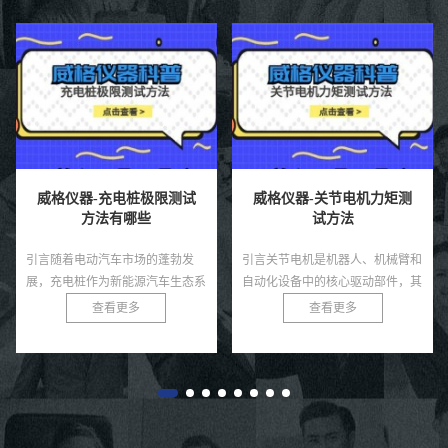
威格仪器-关节电机力矩测
威格仪器-电抗器测试项目
试方法
有哪些
引言关节电机是机器人、机械臂和
引言电抗器是电力系统中不可或缺
自动化设备中的核心驱动部件，其
的设备，用于限制短路电流、补偿
力矩输出直接决定了系统的运动精
无功功率和滤除谐波，广泛应用于
查看更多
查看更多
度、负载能力和稳定性。无论是工
变电站、输配电网络和工业电力系
业机器人还是医疗康复设备，关
统。由于电抗器通常运行在高
节...
压、...