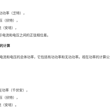
功功率（乏特），
压（伏特），
流（安培），
示电流和电压之间的正弦相位差。
率的计算
电流和电压的总体功率，它包括有功功率和无功功率。视在功率的计算公
在功率（千伏安），
压（伏特），
流（安培）。