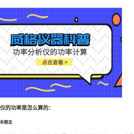
析仪的功率是怎么算的：
基本概念