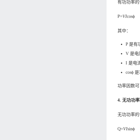
有功功率的
P
=
V
I
cos
ϕ
其中：
P
是有
V
是电
I
是电
cos
ϕ
是
功率因数可
4. 无功功
无功功率的
Q
=
V
I
sin
ϕ