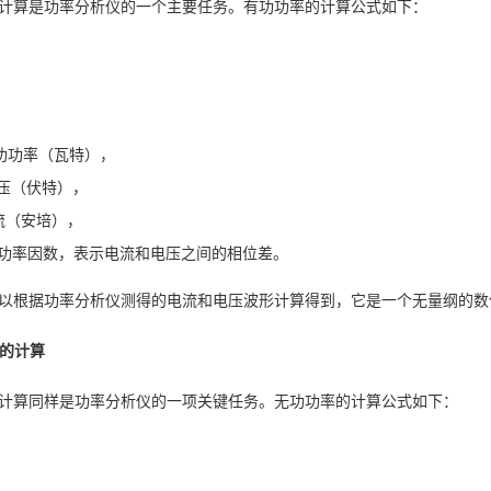
计算是功率分析仪的一个主要任务。有功功率的计算公式如下：
功功率（瓦特），
压（伏特），
流（安培），
功率因数，表示电流和电压之间的相位差。
以根据功率分析仪测得的电流和电压波形计算得到，它是一个无量纲的数
率的计算
计算同样是功率分析仪的一项关键任务。无功功率的计算公式如下：