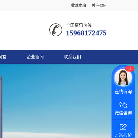
收藏本站
关注微信
全国资讯热线
15968172475
问答
企业新闻
联系我们
3
微信咨询
方案报价