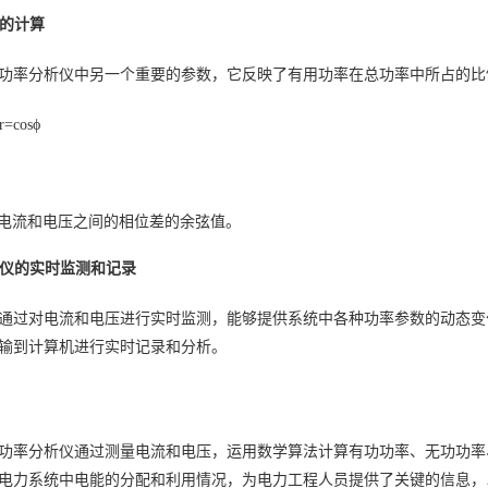
数的计算
功率分析仪中另一个重要的参数，它反映了有用功率在总功率中所占的比
r
=
cos
ϕ
电流和电压之间的相位差的余弦值。
分析仪的实时监测和记录
通过对电流和电压进行实时监测，能够提供系统中各种功率参数的动态变
输到计算机进行实时记录和分析。
功率分析仪通过测量电流和电压，运用数学算法计算有功功率、无功功率
电力系统中电能的分配和利用情况，为电力工程人员提供了关键的信息，