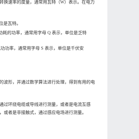
转换速率的度量，通常用瓦特（W）表示。在电力
单位是瓦特。
耗的功率，通常用字母 Q 表示，单位是乏特
功功率，通常用字母 S 表示，单位是千伏安
的波形，并通过数学算法进行处理，得到有用的电
通过环绕电缆或导线进行测量，或者是电流互感
，或者是非接触式，通过感应电场进行测量。