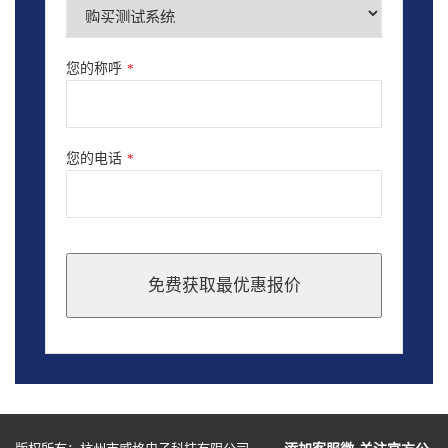
您的称呼
*
您的电话
*
免费获取最优惠报价
This
field
should
be
left
blank