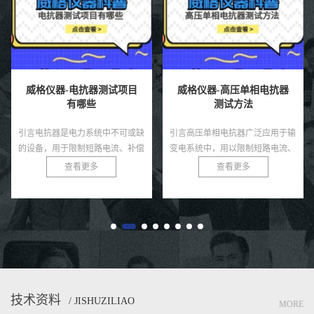
威格仪器-电抗器测试项目
威格仪器-高压单相电抗器
有哪些
测试方法
引言电抗器是电力系统中不可或缺
引言高压单相电抗器广泛应用于输
的设备，用于限制短路电流、补偿
变电系统中，用以限制短路电流、
无功功率和滤除谐波，广泛应用于
滤除谐波、稳定系统电压等。由于
查看更多
查看更多
变电站、输配电网络和工业电力系
其运行环境电压等级较高、电气绝
统。由于电抗器通常运行在高
缘要求严格，因此在投运前必须
压、...
经...
技术资料
/ JISHUZILIAO
MORE