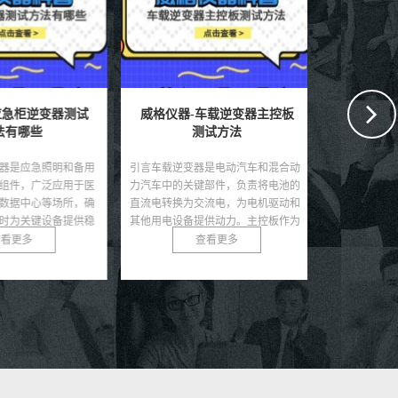
应急柜逆变器测试
威格仪器-车载逆变器主控板
威格仪器
有哪些
测试方法
器是应急照明和备用
引言车载逆变器是电动汽车和混合动
引言逆变器作
组件，广泛应用于医
力汽车中的关键部件，负责将电池的
设备，广泛应
数据中心等场所，确
直流电转换为交流电，为电机驱动和
电、储能系统
时为关键设备提供稳
其他用电设备提供动力。主控板作为
效率直接影响
直接...
逆变器的核心，集成了控...
能。随着可再生
看更多
查看更多