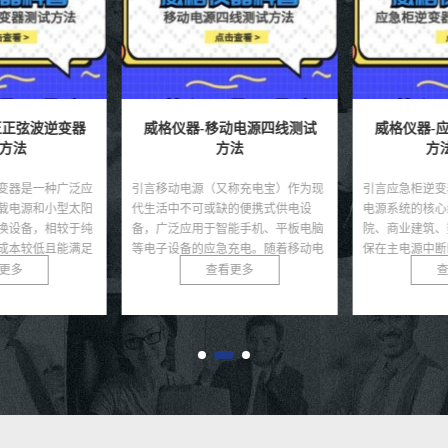
正弦波逆变器
威格仪器-移动电源四线测试
威格仪器-
方法
方法
方法
变器是一种广泛应
引言移动电源（又称充电宝）作为现
引言应急柜逆变
载电源和小型太阳
代生活中不可或缺的便携式供电设
电源系统的核心
换设备，相较于纯
备，广泛应用于智能手机、平板电脑
院、商业建筑、
成本较低且能满足
等电子设备的应急充电。随着移动电
保在主电源中断
求...
源市场的快速发展，其质量...
定的交流电。其性能
更多
查看更多
查