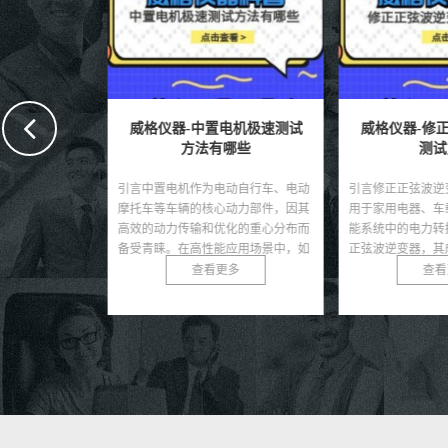
变器效率检
威格仪器-中置电机极速测试
威格仪器-修正
方法有哪些
测试
阳能发电系统的
引言中置电机作为电动自行车、电动
引言修正正弦波逆
伏组件产生的直
摩托车等车辆的核心动力部件，因其
用于家用电器、车
供电网或负载使
高效的动力传输和优化的重心分布而
能系统中的电力转
系统的发电量和
备受青睐。在高性能应用场景中，如
正弦波逆变器，其
...
竞技电动车或高端电动自...
大部分非敏感负载的需
多
查看更多
查看