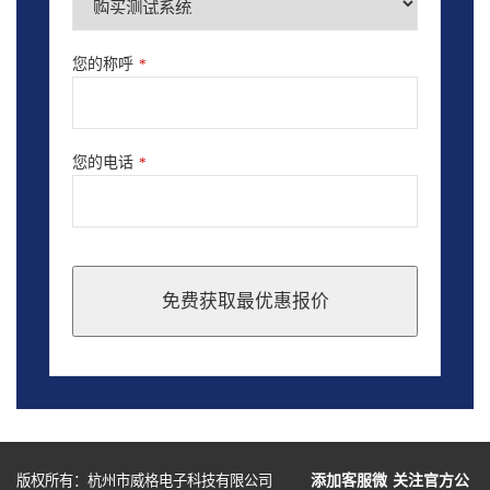
您的称呼
*
您的电话
*
免费获取最优惠报价
This
field
should
be
left
blank
版权所有：杭州市威格电子科技有限公司
添加客服微
关注官方公