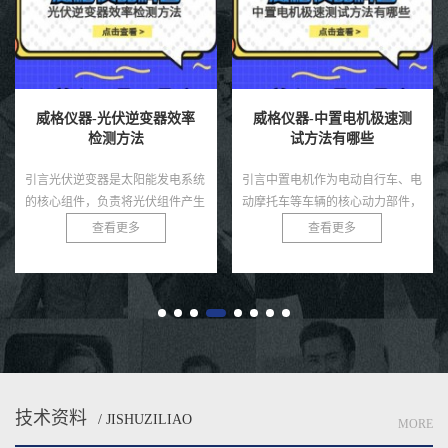
威格仪器-中置电机极速测
威格仪器-修正正弦波逆变
试方法有哪些
器测试方法
引言中置电机作为电动自行车、电
引言修正正弦波逆变器是一种广泛
动摩托车等车辆的核心动力部件，
应用于家用电器、车载电源和小型
因其高效的动力传输和优化的重心
太阳能系统中的电力转换设备，相
查看更多
查看更多
分布而备受青睐。在高性能应用场
较于纯正弦波逆变器，其成本较低
景中，如竞技电动车或高端电动
且能满足大部分非敏感负载的需
自...
求...
技术资料
/ JISHUZILIAO
MORE