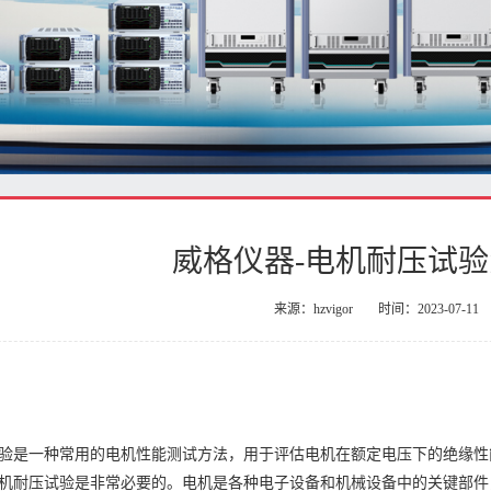
威格仪器-电机耐压试
来源：hzvigor
时间：2023-07-11
验是一种常用的电机性能测试方法，用于评估电机在额定电压下的绝缘性
机耐压试验是非常必要的。电机是各种电子设备和机械设备中的关键部件