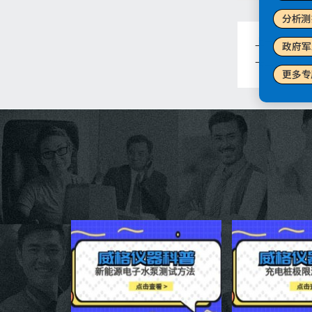
上一篇：
威
下一篇：
威