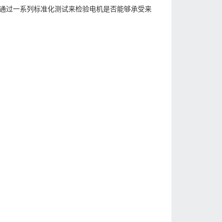
通过一系列标准化测试来检验电机是否能够承受来