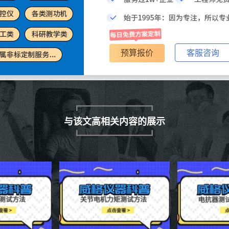
格仪器-水力测功机工作原理
格仪器-高压电机交流耐压试验标准
预算报价
客服咨询
与该文高相关内容的展示