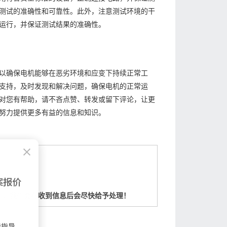
测试的准确性和可靠性。此外，注意测试环境的干
运行，并保证测试结果的准确性。
以确保电机能够在恶劣环境和应变下持续正常工
支持，及时发现和解决问题，确保电机的正常运
对您有帮助，请不吝点赞、转发或留下评论，让更
努力提供更多有益的信息和知识。
到底！
们，我们会在收到信息后会尽快给予处理！