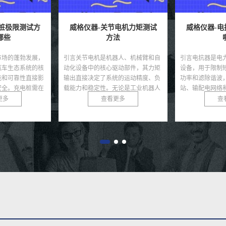
电机力矩测试
威格仪器-电抗器测试项目有
威格仪器-
法
哪些
试
器人、机械臂和自
引言电抗器是电力系统中不可或缺的
引言高压单相电
驱动部件，其力矩
设备，用于限制短路电流、补偿无功
电系统中，用以
统的运动精度、负
功率和滤除谐波，广泛应用于变电
谐波、稳定系统
无论是工业机器人
站、输配电网络和工业电力系统。由
环境电压等级较
节...
于电抗器通常运行在高压、...
格，因此在投运前必
更多
查看更多
查