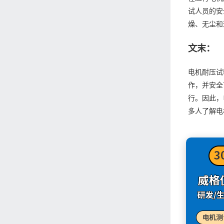
试人员的安
燥、无尘和
文末：
电机耐压试
作，并安全
行。因此，
多人了解电
页面
本文版
当前页面链接
未经授
部分图