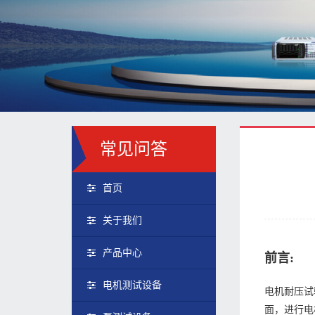
常见问答
首页
关于我们
产品中心
前言:
电机测试设备
电机耐压试
面，进行电