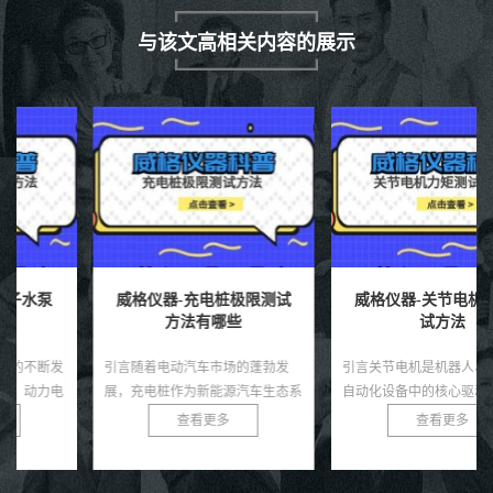
与该文高相关内容的展示
威格仪器-充电桩极限测试
威格仪器-关节电机力矩测
方法有哪些
试方法
引言随着电动汽车市场的蓬勃发
引言关节电机是机器人、机械臂和
展，充电桩作为新能源汽车生态系
自动化设备中的核心驱动部件，其
统的核心基础设施，其性能和可靠
力矩输出直接决定了系统的运动精
查看更多
查看更多
性直接影响用户体验和电网安全。
度、负载能力和稳定性。无论是工
充电桩需在极端条件下，如高温、
业机器人还是医疗康复设备，关
低...
节...