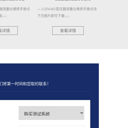
压器测量仪维修手册点击
↓↓↓GDW4011变压器测量仪维修手册点击
↓↓↓GDW300
↓↓
下方图片即可下载↓↓↓
册点击下方图片即
看详情
查看详情
们将第一时间和您取的联系！