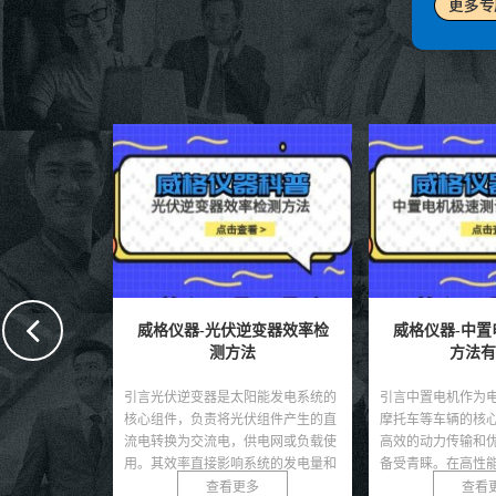
变器效率检
威格仪器-中置电机极速测试
威格仪器-修正
方法有哪些
测试
阳能发电系统的
引言中置电机作为电动自行车、电动
引言修正正弦波逆
伏组件产生的直
摩托车等车辆的核心动力部件，因其
用于家用电器、车
供电网或负载使
高效的动力传输和优化的重心分布而
能系统中的电力转
系统的发电量和
备受青睐。在高性能应用场景中，如
正弦波逆变器，其
...
竞技电动车或高端电动自...
大部分非敏感负载的需
多
查看更多
查看