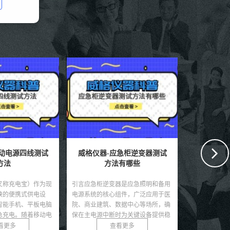
应急柜逆变器测试
威格仪器-车载逆变器主控板
威格仪器
有哪些
测试方法
器是应急照明和备用
引言车载逆变器是电动汽车和混合动
引言逆变器作
组件，广泛应用于医
力汽车中的关键部件，负责将电池的
设备，广泛应
数据中心等场所，确
直流电转换为交流电，为电机驱动和
电、储能系统
时为关键设备提供稳
其他用电设备提供动力。主控板作为
效率直接影响
直接...
逆变器的核心，集成了控...
能。随着可再生
看更多
查看更多