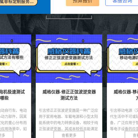
预算报价
客服咨询
与该文高相关内容的展示
正弦波逆变器
威格仪器-移动电源四线测试
威格仪器-
方法
方法
方法
变器是一种广泛应
引言移动电源（又称充电宝）作为现
引言应急柜逆变
载电源和小型太阳
代生活中不可或缺的便携式供电设
电源系统的核心
换设备，相较于纯
备，广泛应用于智能手机、平板电脑
院、商业建筑、
成本较低且能满足
等电子设备的应急充电。随着移动电
保在主电源中断
求...
源市场的快速发展，其质量...
定的交流电。其性能
更多
查看更多
查