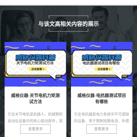
与该文高相关内容的展示
威格仪器-关节电机力矩测
威格仪器-电抗器测试项目
试方法
有哪些
引言关节电机是机器人、机械臂和
引言电抗器是电力系统中不可或缺
自动化设备中的核心驱动部件，其
的设备，用于限制短路电流、补偿
力矩输出直接决定了系统的运动精
无功功率和滤除谐波，广泛应用于
查看更多
查看更多
度、负载能力和稳定性。无论是工
变电站、输配电网络和工业电力系