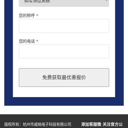
您的称呼
*
您的电话
*
免费获取最优惠报价
This
field
should
be
left
blank
版权所有：杭州市威格电子科技有限公司
添加客服微
关注官方公