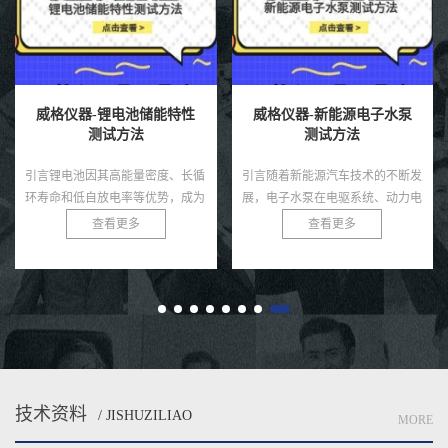
威格仪器-锂电池储能特性
威格仪器-新能源电子水泵
测试方法
测试方法
引言锂电池因其高能量密度、长循
引言随着新能源汽车技术的不断发
环寿命和低自放电率等优势，成为
展，电子水泵在电驱系统、动力电
现代储能领域的核心技术，广泛应
池、热管理模块等环节中起着至关
查看更多
查看更多
用于电动汽车、可再生能源储能系
重要的冷却作用。相比传统机械水
统及便携式电子设备。然而，锂
泵，电子水泵具有智能可控、节
电...
能...
技术资料
/ JISHUZILIAO
MORE