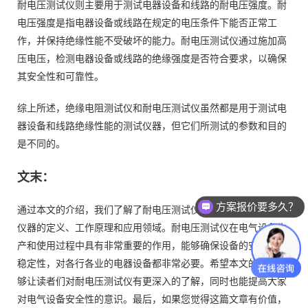
耐电压测试仪则主要用于测试电器设备和线路的耐电压强度。耐
电压强度是指电器设备或线路在规定的电压条件下能否正常工
作，并保持绝缘性能不受破坏的能力。耐电压测试仪通过施加高
压电压，检测电器设备或线路的绝缘强度是否符合要求，以确保
其安全性和可靠性。
综上所述，绝缘电阻测试仪和耐电压测试仪虽然都是用于测试电
器设备和线路绝缘性能的测试仪器，但它们所测试的参数和目的
是不同的。
文末：
方案报价要多久？
通过本文的介绍，我们了解了耐电压测试仪这一重要的电器测试
仪器的定义、工作原理和应用领域。耐电压测试仪在电气设备生
产和使用过程中具有非常重要的作用，能够确保设备的安全性和
稳定性，对各行各业的电器设备都非常必要。希望本文的介绍能
够让读者们对耐电压测试仪有更深入的了解，同时也能提高大家
对电气设备安全性的意识。最后，如果您觉得这篇文章有价值，