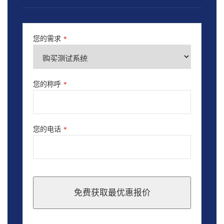
您的需求
*
您的称呼
*
您的电话
*
免费获取最优惠报价
This