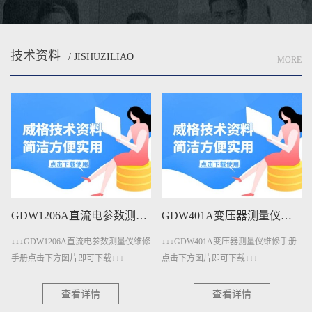
技术资料
/ JISHUZILIAO
MORE
GDW1206A直流电参数测量仪维修手册下载
GDW401A变压器测量仪维修手册下载
↓↓↓GDW1206A直流电参数测量仪维修
↓↓↓GDW401A变压器测量仪维修手册
手册点击下方图片即可下载↓↓↓
点击下方图片即可下载↓↓↓
查看详情
查看详情