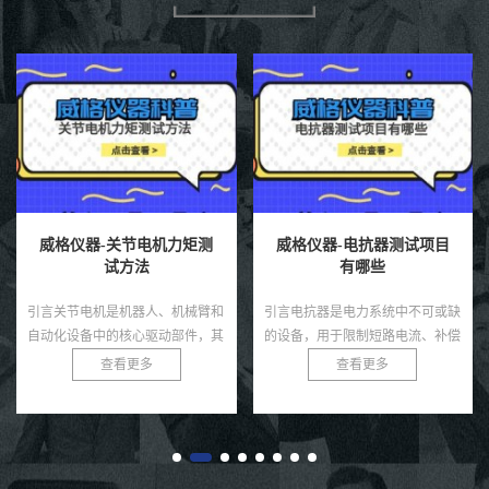
威格仪器-关节电机力矩测
威格仪器-电抗器测试项目
试方法
有哪些
引言关节电机是机器人、机械臂和
引言电抗器是电力系统中不可或缺
自动化设备中的核心驱动部件，其
的设备，用于限制短路电流、补偿
力矩输出直接决定了系统的运动精
无功功率和滤除谐波，广泛应用于
查看更多
查看更多
度、负载能力和稳定性。无论是工
变电站、输配电网络和工业电力系
业机器人还是医疗康复设备，关
统。由于电抗器通常运行在高
节...
压、...