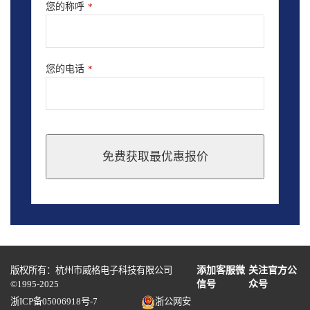
您的称呼
*
您的电话
*
免费获取最优惠报价
This
field
should
be
left
blank
版权所有：杭州市威格电子科技有限公司
添加客服微
关注官方公
©1995-2025
信号
众号
浙ICP备05006918号-7
浙公网安