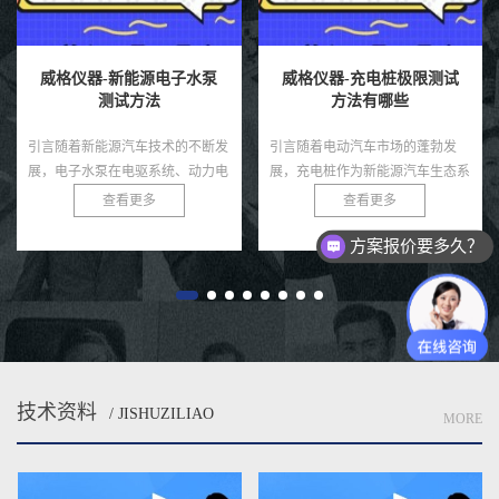
威格仪器-新能源电子水泵
威格仪器-充电桩极限测试
测试方法
方法有哪些
引言随着新能源汽车技术的不断发
引言随着电动汽车市场的蓬勃发
展，电子水泵在电驱系统、动力电
展，充电桩作为新能源汽车生态系
池、热管理模块等环节中起着至关
统的核心基础设施，其性能和可靠
查看更多
查看更多
重要的冷却作用。相比传统机械水
性直接影响用户体验和电网安全。
方案报价要多久？
泵，电子水泵具有智能可控、节
充电桩需在极端条件下，如高温、
能...
低...
技术资料
/ JISHUZILIAO
MORE